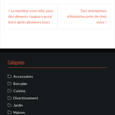
Navigation
La machine sous vide, pour
Des entreprises
de
des aliments toujours aussi
d’ébénistes près de chez
l’article
bons après plusieurs jours
vous
Catégories
Accessoires
Bon plan
Cuisine
Divertissement
Jardin
Maison