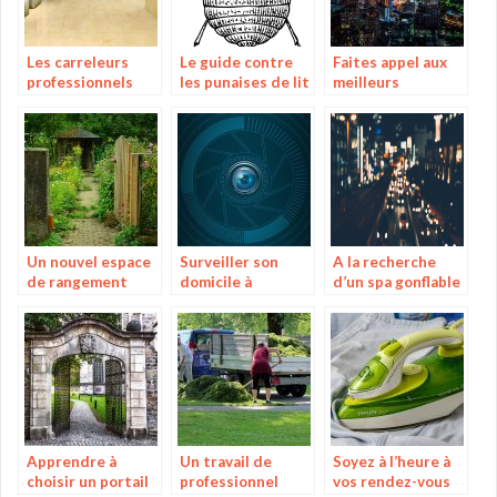
Les carreleurs
Le guide contre
Faites appel aux
professionnels
les punaises de lit
meilleurs
pour vos besoins
électriciens de
France!
Un nouvel espace
Surveiller son
A la recherche
de rangement
domicile à
d’un spa gonflable
pour vos affaires
distance grâce à
de bonne qualité?
une alarme
spéciale
Apprendre à
Un travail de
Soyez à l’heure à
choisir un portail
professionnel
vos rendez-vous