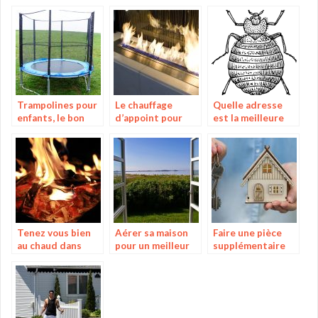
grâce à un guide
avec une
plus facilement
débroussailleuse
grâce au
thermique
defroisseur
Trampolines pour
Le chauffage
Quelle adresse
enfants, le bon
d’appoint pour
est la meilleure
plan
plus de chaleur à
dans le combat
la maison
contre les
punaises de lit ?
Tenez vous bien
Aérer sa maison
Faire une pièce
au chaud dans
pour un meilleur
supplémentaire
votre jardin grâce
confort
dans sa maison.
au brasero !