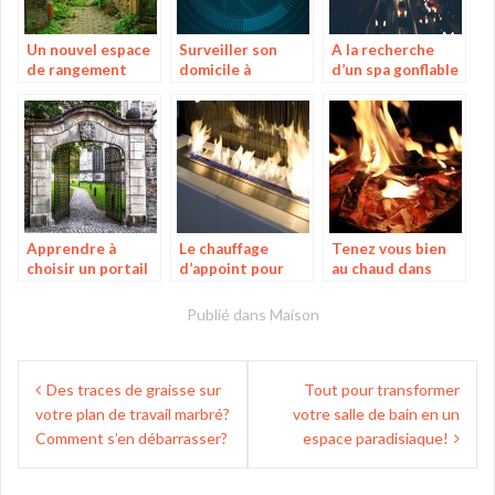
Un nouvel espace
Surveiller son
A la recherche
de rangement
domicile à
d’un spa gonflable
pour vos affaires
distance grâce à
de bonne qualité?
une alarme
spéciale
Apprendre à
Le chauffage
Tenez vous bien
choisir un portail
d’appoint pour
au chaud dans
grâce à un guide
plus de chaleur à
votre jardin grâce
la maison
au brasero !
Publié dans
Maison
Navigation
Des traces de graisse sur
Tout pour transformer
de
votre plan de travail marbré?
votre salle de bain en un
l’article
Comment s’en débarrasser?
espace paradisiaque!