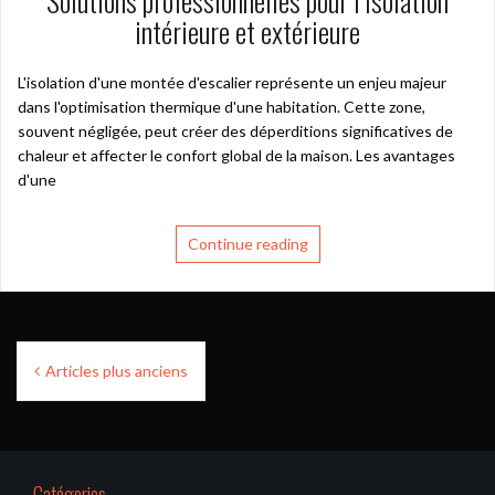
Solutions professionnelles pour l’isolation
intérieure et extérieure
L'isolation d'une montée d'escalier représente un enjeu majeur
dans l'optimisation thermique d'une habitation. Cette zone,
souvent négligée, peut créer des déperditions significatives de
chaleur et affecter le confort global de la maison. Les avantages
d'une
Continue reading
Navigation
Articles plus anciens
des
articles
Catégories