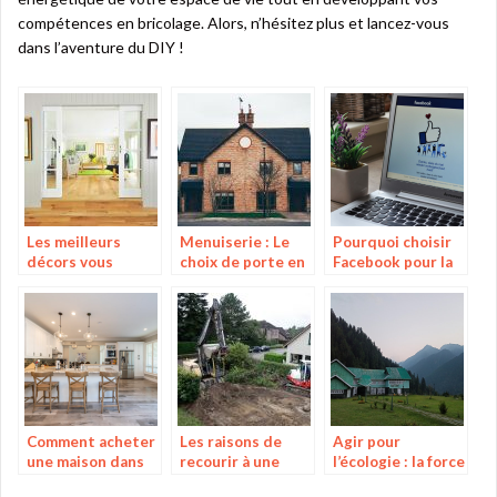
compétences en bricolage. Alors, n’hésitez plus et lancez-vous
dans l’aventure du DIY !
Les meilleurs
Menuiserie : Le
Pourquoi choisir
décors vous
choix de porte en
Facebook pour la
retrouvent chez
aluminium, les
vente de vos
vous!
avantages
produits ?
Comment acheter
Les raisons de
Agir pour
une maison dans
recourir à une
l’écologie : la force
les bonnes
entreprise de
des actions