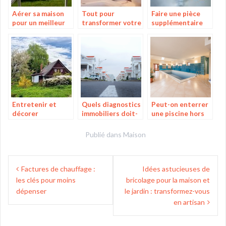
Aérer sa maison
Tout pour
Faire une pièce
pour un meilleur
transformer votre
supplémentaire
confort
salle de bain en un
dans sa maison.
espace
paradisiaque!
Entretenir et
Quels diagnostics
Peut-on enterrer
décorer
immobiliers doit-
une piscine hors
l’intérieur et
on réaliser
sol ?
l’extérieur de la
lorsqu’on est à
Publié dans
Maison
maison
Bordeaux ?
Navigation
Factures de chauffage :
Idées astucieuses de
de
les clés pour moins
bricolage pour la maison et
l’article
dépenser
le jardin : transformez-vous
en artisan