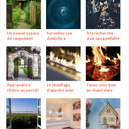
Un nouvel espace
Surveiller son
A la recherche
de rangement
domicile à
d’un spa gonflable
pour vos affaires
distance grâce à
de bonne qualité?
une alarme
spéciale
Apprendre à
Le chauffage
Tenez vous bien
choisir un portail
d’appoint pour
au chaud dans
grâce à un guide
plus de chaleur à
votre jardin grâce
la maison
au brasero !