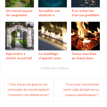
Un nouvel espace
Surveiller son
A la recherche
de rangement
domicile à
d’un spa gonflable
pour vos affaires
distance grâce à
de bonne qualité?
une alarme
spéciale
Apprendre à
Le chauffage
Tenez vous bien
choisir un portail
d’appoint pour
au chaud dans
grâce à un guide
plus de chaleur à
votre jardin grâce
la maison
au brasero !
Publié dans
Maison
Navigation
Des traces de graisse sur
Tout pour transformer
de
votre plan de travail marbré?
votre salle de bain en un
l’article
Comment s’en débarrasser?
espace paradisiaque!