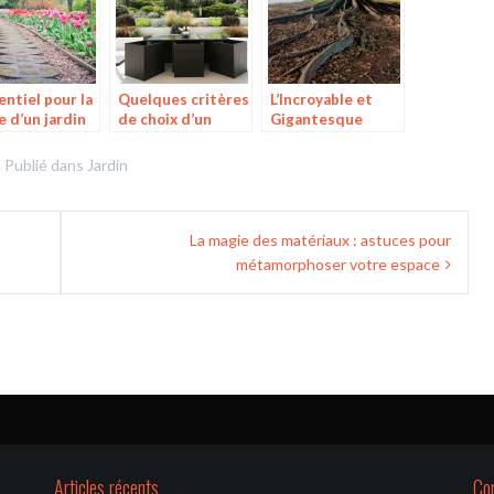
use
entiel pour la
Quelques critères
L’Incroyable et
e d’un jardin
de choix d’un
Gigantesque
parasol anti-vent ?
Arbre de Vie Maya
Publié dans
Jardin
La magie des matériaux : astuces pour
métamorphoser votre espace
Articles récents
Co