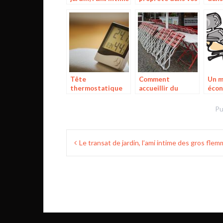
des gros
alentours grâce au
véri
flemmards
broyeur de
quot
végétaux
Tête
Comment
Un m
thermostatique
accueillir du
écon
connectée, le
monde dans votre
effi
contrôle de
maison facilement
faut
Pu
température dans
?
les pièces
Navigation
Le transat de jardin, l’ami intime des gros fle
de
l’article