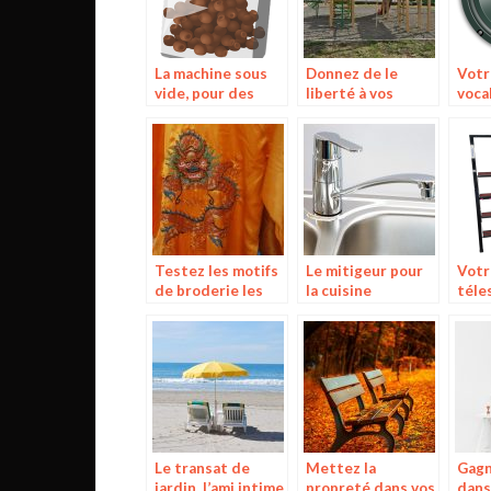
La machine sous
Donnez de le
Votr
vide, pour des
liberté à vos
vocal
aliments toujours
enfants en leur
blue
aussi bons après
offrant un
plusieurs jours
toboggan
Testez les motifs
Le mitigeur pour
Votr
de broderie les
la cuisine
téle
plus complexes
avec les machines
de qualité!
Le transat de
Mettez la
Gagn
jardin, l’ami intime
propreté dans vos
dans