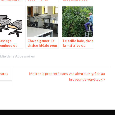
table défi
performantes sur
donner le bain à
idien
le web
votre enfant
assage
Chaise gamer: la
Le taille haie, dans
omique et
chaise idéale pour
la maîtrise du
cace dans un
vos heures
processus de
euil
supplémentaires
coupe des haies
blié dans
Accessoires
mmards
Mettez la propreté dans vos alentours grâce au
broyeur de végétaux