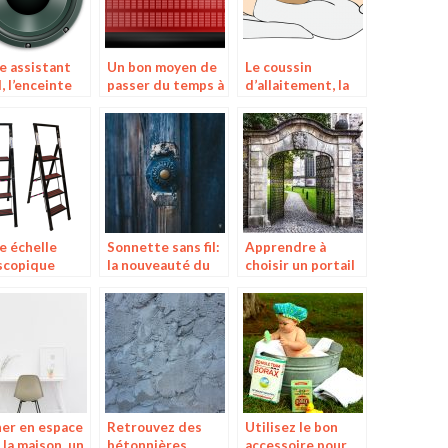
e assistant
Un bon moyen de
Le coussin
, l’enceinte
passer du temps à
d’allaitement, la
tooth
l’extérieur en
solution pour la
plein hiver
grossesse et
l’allaitement
e échelle
Sonnette sans fil:
Apprendre à
scopique
la nouveauté du
choisir un portail
moment
grâce à un guide
er en espace
Retrouvez des
Utilisez le bon
 la maison, un
bétonnières
accessoire pour