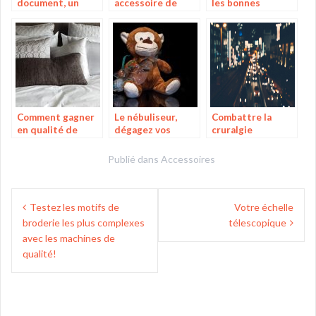
document, un
accessoire de
les bonnes
moyen idéal de
support
attelles ?
préserver la
important pour la
confidentialité
protection de
des données
votre matelas
sensibles
pour un doux
sommeil
Comment gagner
Le nébuliseur,
Combattre la
en qualité de
dégagez vos
cruralgie
sommeil ?
cordes vocales
efficacement, voici
pour de bon
les solutions
Publié dans
Accessoires
Navigation
Testez les motifs de
Votre échelle
de
broderie les plus complexes
télescopique
l’article
avec les machines de
qualité!