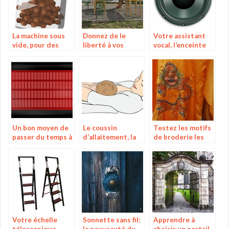
La machine sous
Donnez de le
Votre assistant
vide, pour des
liberté à vos
vocal, l’enceinte
aliments toujours
enfants en leur
bluetooth
aussi bons après
offrant un
plusieurs jours
toboggan
Un bon moyen de
Le coussin
Testez les motifs
passer du temps à
d’allaitement, la
de broderie les
l’extérieur en
solution pour la
plus complexes
plein hiver
grossesse et
avec les machines
l’allaitement
de qualité!
Votre échelle
Sonnette sans fil:
Apprendre à
télescopique
la nouveauté du
choisir un portail