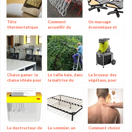
Tête
Comment
Un massage
thermostatique
accueillir du
économique et
connectée, le
monde dans votre
efficace dans un
contrôle de
maison facilement
fauteuil
température dans
?
les pièces
Chaise gamer: la
Le taille haie, dans
Le broyeur des
chaise idéale pour
la maîtrise du
végétaux, pour
vos heures
processus de
réduction et une
supplémentaires
coupe des haies
réutilisation des
déchets broyés
Le destructeur de
Le sommier, un
Comment choisir