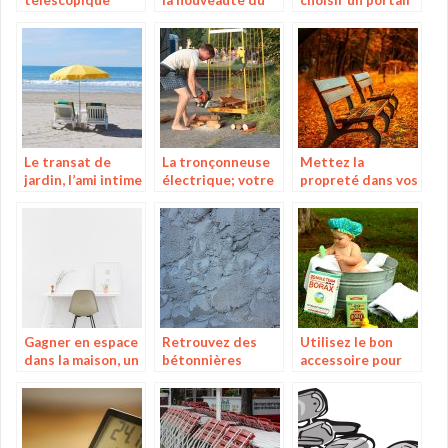
moment
grâce à un guide
Le transat de
La tronçonneuse
Mettez la
jardin, l’ami intime
électrique; votre
propreté dans vos
des gros
nouvel allié dans
alentours grâce au
flemmards
vos travaux de
broyeur de
bricolage
végétaux
Gagner en espace
Retrouvez des
Utilisez le bon
dans la maison, un
bétonnières
accessoire pour
véritable défi
performantes sur
donner le bain à
quotidien
le web
votre enfant