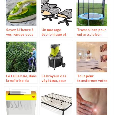
température dans
thermique
les pièces
Soyez à l’heure à
Un massage
Trampolines pour
vos rendez-vous
économique et
enfants, le bon
plus facilement
efficace dans un
plan
grâce au
fauteuil
defroisseur
Le taille haie, dans
Le broyeur des
Tout pour
la maîtrise du
végétaux, pour
transformer votre
processus de
réduction et une
salle de bain en un
coupe des haies
réutilisation des
espace
déchets broyés
paradisiaque!