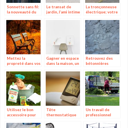
Sonnette sans fil:
Le transat de
La tronçonneuse
la nouveauté du
jardin, l’ami intime
électrique; votre
moment
des gros
nouvel allié dans
flemmards
vos travaux de
bricolage
Mettez la
Gagner en espace
Retrouvez des
propreté dans vos
dans la maison, un
bétonnières
alentours grâce au
véritable défi
performantes sur
broyeur de
quotidien
le web
végétaux
Utilisez le bon
Tête
Un travail de
accessoire pour
thermostatique
professionnel
donner le bain à
connectée, le
avec une
votre enfant
contrôle de
débroussailleuse