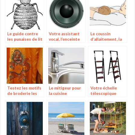
plusieurs jours
toboggan
Le guide contre
Votre assistant
Le coussin
les punaises de lit
vocal, l’enceinte
d’allaitement, la
bluetooth
solution pour la
grossesse et
l’allaitement
Testez les motifs
Le mitigeur pour
Votre échelle
de broderie les
la cuisine
télescopique
plus complexes
avec les machines
de qualité!