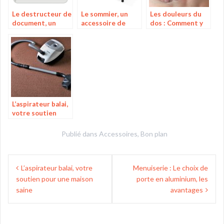
Le destructeur de
Le sommier, un
Les douleurs du
document, un
accessoire de
dos : Comment y
moyen idéal de
support
faire face ?
préserver la
important pour la
confidentialité
protection de
des données
votre matelas
sensibles
pour un doux
sommeil
L’aspirateur balai,
votre soutien
pour une maison
saine
Publié dans
Accessoires
,
Bon plan
Navigation
L’aspirateur balai, votre
Menuiserie : Le choix de
de
soutien pour une maison
porte en aluminium, les
l’article
saine
avantages